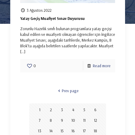
3 Ağustos 2022
Yatay Geçiş Muafiyet Sınav Duyurusu
Zorunlu Hazırlık sınıfı bulunan programlara yatay geçişi
kabul edilen ve muafiyeti olmayan öğrenciler için İngilizce
Muafiyet Sınavı; aşağıdaki tarihlerde, Merkez Kampüs, B
Blok’ta aşağıda belirtilen saatlerde yapılacaktır. Muafiyet
[…]
0
Read more
Prev page
1
2
3
4
5
6
7
8
9
10
11
12
13
14
15
16
17
18