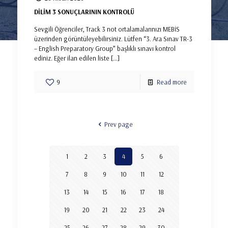
DİLİM 3 SONUÇLARININ KONTROLÜ
Sevgili Öğrenciler, Track 3 not ortalamalarınızı MEBİS
üzerinden görüntüleyebilirsiniz. Lütfen “3. Ara Sınav TR-3
– English Preparatory Group” başlıklı sınavı kontrol
ediniz. Eğer ilan edilen liste
[…]
9
Read more
Prev page
1
2
3
4
5
6
7
8
9
10
11
12
13
14
15
16
17
18
19
20
21
22
23
24
25
26
27
28
29
30