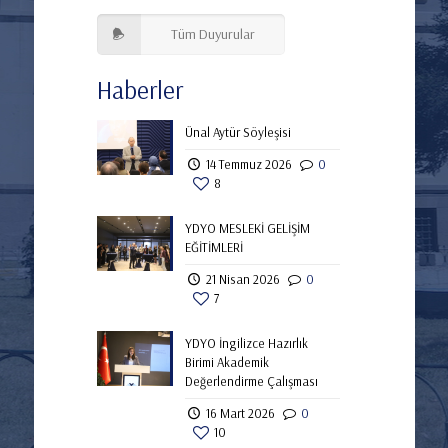
Tüm Duyurular
Haberler
Ünal Aytür Söyleşisi
14 Temmuz 2026
0
8
YDYO MESLEKİ GELİŞİM
EĞİTİMLERİ
21 Nisan 2026
0
7
YDYO İngilizce Hazırlık
Birimi Akademik
Değerlendirme Çalışması
16 Mart 2026
0
10