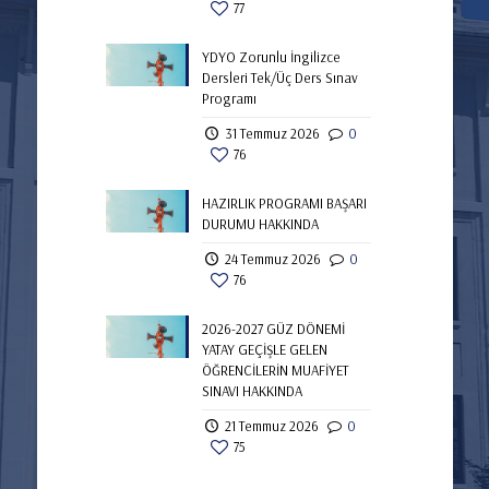
77
YDYO Zorunlu İngilizce
Dersleri Tek/Üç Ders Sınav
Programı
31 Temmuz 2026
0
76
HAZIRLIK PROGRAMI BAŞARI
DURUMU HAKKINDA
24 Temmuz 2026
0
76
2026-2027 GÜZ DÖNEMİ
YATAY GEÇİŞLE GELEN
ÖĞRENCİLERİN MUAFİYET
SINAVI HAKKINDA
21 Temmuz 2026
0
75