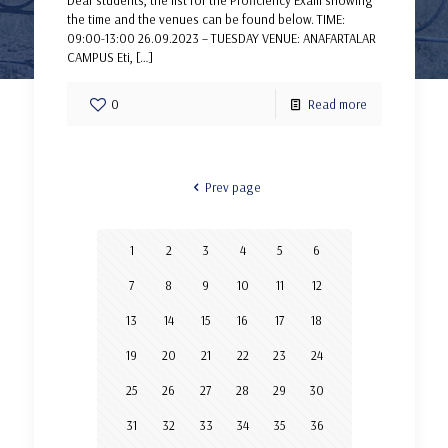
the time and the venues can be found below. TIME:
09:00-13:00 26.09.2023 – TUESDAY VENUE: ANAFARTALAR
CAMPUS Eti,
[…]
0
Read more
Prev page
1
2
3
4
5
6
7
8
9
10
11
12
13
14
15
16
17
18
19
20
21
22
23
24
25
26
27
28
29
30
31
32
33
34
35
36