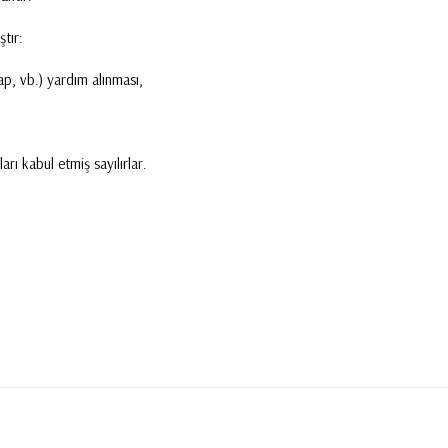
tır:
ap, vb.) yardım alınması,
rı kabul etmiş sayılırlar.