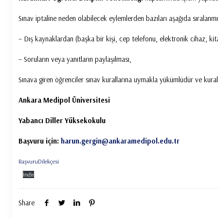
Sınav iptaline neden olabilecek eylemlerden bazıları aşağıda sıralanmış
– Dış kaynaklardan (başka bir kişi, cep telefonu, elektronik cihaz, kit
– Soruların veya yanıtların paylaşılması,
Sınava giren öğrenciler sınav kurallarına uymakla yükümlüdür ve kuralla
Ankara Medipol Üniversitesi
Yabancı Diller Yüksekokulu
Başvuru için:
harun.gergin@ankaramedipol.edu.tr
BaşvuruDilekçesi
İndir
Share