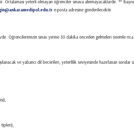
. Ortalaması yeterli olmayan öğrenciler sınava alınmayacaklardır. ** Başvur
gin@ankaramedipol.edu.tr
e-posta adresine gönderilecektir.
avdır. Öğrencilerimizin sınav yerine 30 dakika önceden gelmeleri önemle rica
anacak ve yabancı dil becerileri, yeterlilik seviyesinde hazırlanan sorular ü
si),
ipleri),