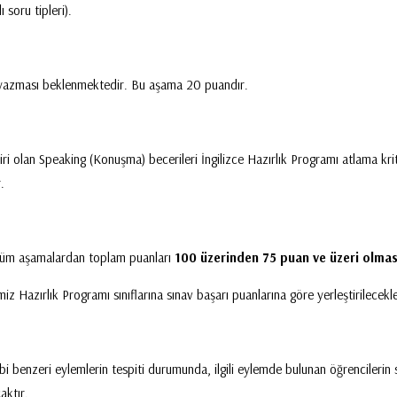
soru tipleri).
n yazması beklenmektedir. Bu aşama 20 puandır.
ri olan Speaking (Konuşma) becerileri İngilizce Hazırlık Programı atlama krit
.
n tüm aşamalardan toplam puanları
100 üzerinden 75 puan ve üzeri olma
iz Hazırlık Programı sınıflarına sınav başarı puanlarına göre yerleştirilecekl
i benzeri eylemlerin tespiti durumunda, ilgili eylemde bulunan öğrencilerin s
aktır.