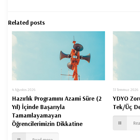
Related posts
4 Ağustos 2026
31 Temmuz 2026
Hazırlık Programını Azami Süre (2
YDYO Zorun
Yıl) İçinde Başarıyla
Tek/Üç De
Tamamlayamayan
Öğrencilerimizin Dikkatine
Re
Read more