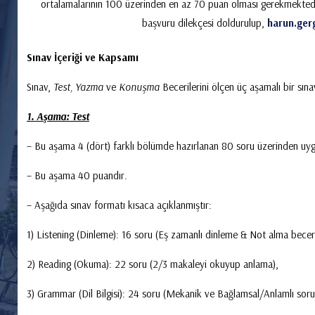
ortalamalarının 100 üzerinden en az 70 puan olması gerekmektedir
başvuru dilekçesi doldurulup,
harun.ger
Sınav İçeriği ve Kapsamı
Sınav,
Test, Yazma
ve
Konuşma
Becerilerini ölçen üç aşamalı bir sın
1. Aşama: Test
– Bu aşama 4 (dört) farklı bölümde hazırlanan 80 soru üzerinden uygul
– Bu aşama 40 puandır.
– Aşağıda sınav formatı kısaca açıklanmıştır:
1) Listening (Dinleme): 16 soru (Eş zamanlı dinleme & Not alma beceri
2) Reading (Okuma): 22 soru (2/3 makaleyi okuyup anlama),
3) Grammar (Dil Bilgisi): 24 soru (Mekanik ve Bağlamsal/Anlamlı soru t