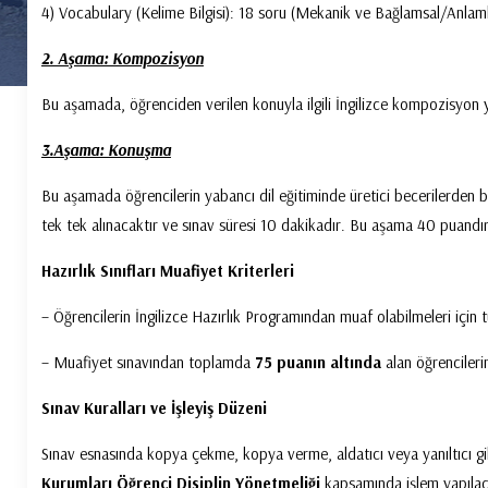
4) Vocabulary (Kelime Bilgisi): 18 soru (Mekanik ve Bağlamsal/Anlamlı 
2. Aşama: Kompozisyon
Bu aşamada, öğrenciden verilen konuyla ilgili İngilizce kompozisyo
3.Aşama: Konuşma
Bu aşamada öğrencilerin yabancı dil eğitiminde üretici becerilerden bi
tek tek alınacaktır ve sınav süresi 10 dakikadır. Bu aşama 40 puandır
Hazırlık Sınıfları Muafiyet Kriterleri
– Öğrencilerin İngilizce Hazırlık Programından muaf olabilmeleri içi
– Muafiyet sınavından toplamda
75 puanın altında
alan öğrencilerim
Sınav Kuralları ve İşleyiş Düzeni
Sınav esnasında kopya çekme, kopya verme, aldatıcı veya yanıltıcı gib
Kurumları Öğrenci Disiplin Yönetmeliği
kapsamında işlem yapılac